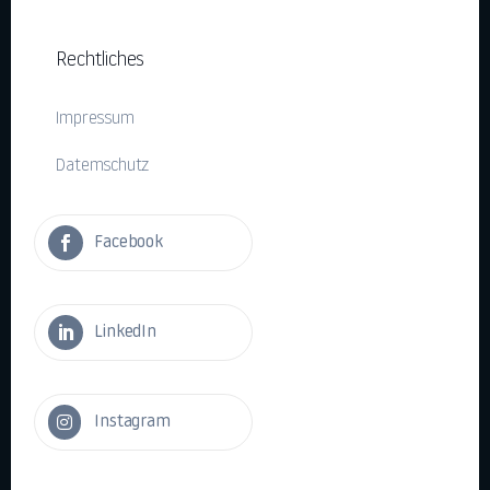
Rechtliches
Impressum
Datemschutz

Facebook

LinkedIn

Instagram