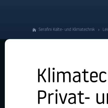
Serafini Kälte- und Klimatechnik
Le
5
Klimatec
Privat- 