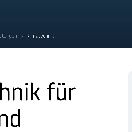
istungen
Klimatechnik
5
hnik für
und