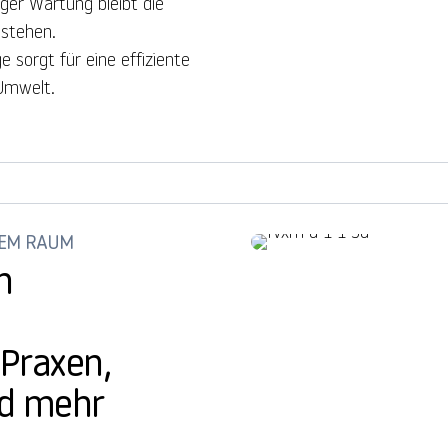
iger Wartung bleibt die
estehen.
e sorgt für eine effiziente
Umwelt.
EDEM RAUM
n
Praxen,
d mehr